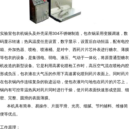
实验室包衣机锅头及外壳采用304不锈钢制造，包衣锅采用变频调速，数
码显示转速；热风温度任意设置，数字显示，设置后自动恒温，配有电控
箱、外加热器、喷枪、喷液桶。是对中、西药片片芯外表进行糖衣、薄膜
等包衣的设备，是集强电、弱电、液压、气动于一体化，将原普通型糖衣
机改造的新型设备。它是利用高雾化喷枪工作时，高压空气流在喷枪内腔
形成负压，包衣液在大气压的作用下高速雾化喷到药片表面上。同时药片
在包衣锅内作连续复杂的轨迹运动，使包衣液均匀地包在药片的片芯上，
锅内有可控常温热风对药片同时进行干燥，使片药表面快速形成坚固、细
密、完整、圆滑的表面薄膜。
本机具有简单、易操作、片面平滑、光亮、细腻、节约辅料、维修简
便等优点。
工作原理：