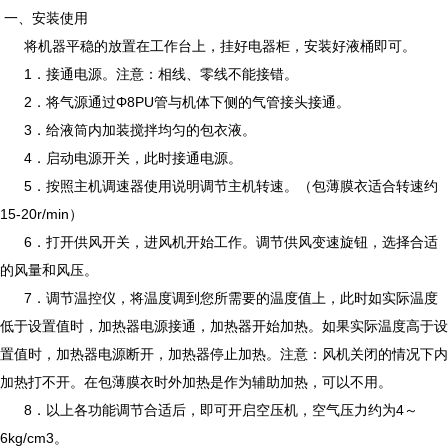
一、安装使用
将机器平稳的放置在工作台上，挂好电器柜，安装好液桶即可。
1．接通电源。注意：相线、零线不能接错。
2．将气源通过Φ8PU管与机体下侧的气管接头接通。
3．给液筒内加装搅拌均匀的包衣液。
4．启动电源开关，此时接通电源。
5．按照主机调速器使用说明调节主机转速。（包薄膜衣适合转速约
15-20r/min）
6．打开供风开关，进风机开始工作。调节供风变速旋钮，选择合适
的风量和风压。
7．调节温控仪，将温度调到您所需要的温度值上，此时如实际温度
低于设置值时，加热器电源接通，加热器开始加热。如果实际温度高于设
置值时，加热器电源断开，加热器停止加热。注意：风机关闭的情况下内
加热打不开。在包薄膜衣时外加热是作为辅助加热，可以不用。
8．以上各功能调节合适后，即可开启空压机，空气压力约为4～
6kg/cm3。