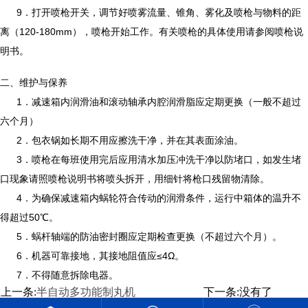
9．打开喷枪开关，调节好喷雾流量、锥角、雾化及喷枪与物料的距
离（120-180mm），喷枪开始工作。有关喷枪的具体使用请参阅喷枪说
明书。
二、维护与保养
1．减速箱内润滑油和滚动轴承内腔润滑脂应定期更换（一般不超过
六个月）
2．包衣锅如长期不用应擦洗干净，并在其表面涂油。
3．喷枪在每班使用完后应用清水加压冲洗干净以防堵口，如发生堵
口现象请照喷枪说明书将喷头拆开，用细针将枪口残留物清除。
4．为确保减速箱内蜗轮符合传动的润滑条件，运行中箱体的温升不
得超过50℃。
5．蜗杆轴端的防油密封圈应定期检查更换（不超过六个月）。
6．机器可靠接地，其接地阻值应≤4Ω。
7．不得随意拆除电器。
上一条:
半自动多功能制丸机
下一条:没有了