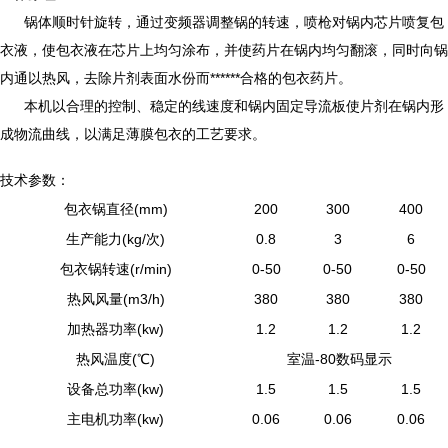
锅体顺时针旋转，通过变频器调整锅的转速，喷枪对锅内芯片喷复包
衣液，使包衣液在芯片上均匀涂布，并使药片在锅内均匀翻滚，同时向锅
内通以热风，去除片剂表面水份而******合格的包衣药片。
本机以合理的控制、稳定的线速度和锅内固定导流板使片剂在锅内形
成物流曲线，以满足薄膜包衣的工艺要求。
技术参数：
包衣锅直径(mm)
200
300
400
生产能力(kg/次)
0.8
3
6
包衣锅转速(r/min)
0-50
0-50
0-50
热风风量(m3/h)
380
380
380
加热器功率(kw)
1.2
1.2
1.2
热风温度(℃)
室温-80数码显示
设备总功率(kw)
1.5
1.5
1.5
主电机功率(kw)
0.06
0.06
0.06