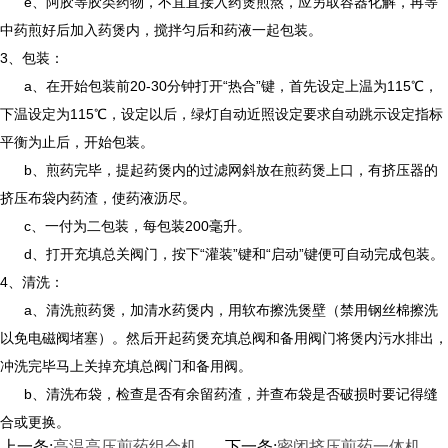
e、阿胶等胶类药物，不宜直接入药煲煎熬，应另取容器化解，再等
中药煎好后加入药煲内，搅拌匀后和药液一起包装。
3、包装：
a、在开始包装前20-30分钟打开“热合”键，首先设定上温为115℃，
下温设定为115℃，设定以后，绿灯自动近照设定要求自动跳示设定指标
平衡为止后，开始包装。
b、煎药完毕，提起药煲内的过滤网斜放在煎药煲上口，有挤压器的
挤压布袋内药渣，使药液沥尽。
c、一付为二包装，每包装200毫升。
d、打开充填总关阀门，按下“灌装”键和“启动”键便可自动完成包装。
4、清洗：
a、清洗煎药煲，加清水药煲内，用软布擦洗煲壁（禁用钢丝棉擦洗
以免电磁阀堵塞）。然后开起药煲充填总阀和备用阀门将煲内污水排出，
冲洗完毕马上关掉充填总阀门和备用阀。
b、清洗布袋，检查是否有余留药渣，并查布袋是否破损时要记得缝
合或更换。
上一条:
高温高压煎药组合机
下一条:
密闭挤压煎药一体机