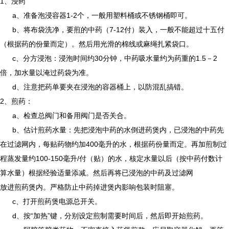
1、浸药
a、准备泡浸容器1-2个，一般用塑料桶或不锈钢桶即可。
b、将布袋洗净，要煎的中药（7-12付）装入，一般不能超过十五付
（根据药的份量而定）。然后用光滑的棉线或麻绳扎紧袋口。
c、分方浸泡：浸泡时间约30分钟，中药吸水量约为药重的1.5－2
倍，加水量以淹过药袋为准。
d、注意把药单要夹在浸泡的容器桶上，以防混乱搞错。
2、煎药：
a、检查总阀门和备用阀门是否关合。
b、估计煎药水量：先把浸泡中药的水倒进药煲内，已浸泡的中药先
在过滤网内，每贴药物约加400毫升的水，根据药份量而定。再加煎制过
程蒸发量约100-150毫升/付（贴）的水，核定水量以后（按中药付数计
算水量）根据经验适量添减。然后再将已浸泡的中药及过滤网
放进煎药煲内。严格防止中药掉进煲内影响包装时阻塞。
c、打开煎药煲电源总开关。
d、按“加热”键，分别设定煎制需要时间后，然后即开始煎药。