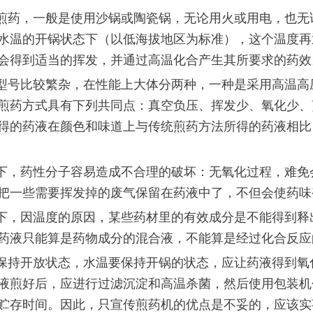
药，一般是使用沙锅或陶瓷锅，无论用火或用电，也无
上水温的开锅状态下（以低海拔地区为标准），这个温度
会得到适当的挥发，并通过高温化合产生其所要求的药效
号比较繁杂，在性能上大体分两种，一种是采用高温高
煎药方式具有下列共同点：真空负压、挥发少、氧化少、
得的药液在颜色和味道上与传统煎药方法所得的药液相比
，药性分子容易造成不合理的破坏：无氧化过程，难免
把一些需要挥发掉的废气保留在药液中了，不但会使药味
，因温度的原因，某些药材里的有效成分是不能得到释
药液只能算是药物成分的混合液，不能算是经过化合反应
持开放状态，水温要保持开锅的状态，应让药液得到氧
液煎好后，应进行过滤沉淀和高温杀菌，然后使用包装机
贮存时间。
因此，只宣传煎药机的优点是不妥的，应该实