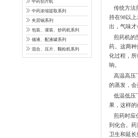

中药切片机
传统方法煎

中药浓缩提取系列
持在98以

夹层锅系列
出，气味才

包装、灌装、炒药机系列
煎药机的型

储液、配液罐系列
药。这两种

混合、压片、颗粒机系列
化过程，所
响。
高温高压下
的蒸发，会
低温低压下
果，这样的
煎药时应保
到化合。药
卫生和延长