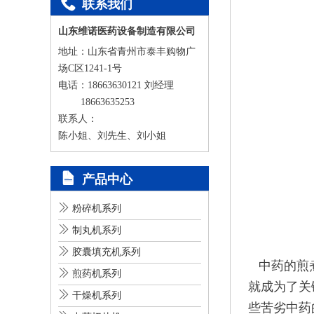

联系我们
山东维诺医药设备制造有限公司
地址：山东省青州市泰丰购物广
场C区1241-1号
电话：18663630121 刘经理
18663635253
联系人：
陈小姐、刘先生、刘小姐

产品中心

粉碎机系列

制丸机系列

胶囊填充机系列
中药的煎煮

煎药机系列
就成为了关

干燥机系列
些苦劣中药