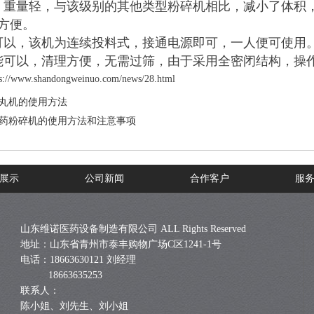
，重量轻，与该级别的其他类型粉碎机相比，减小了体积
方便。
可以，该机为连续投料式，接通电源即可，一人便可使用
能可以，清理方便，无需过筛，由于采用全密闭结构，操
ps://www.shandongweinuo.com/news/28.html
丸机的使用方法
药粉碎机的使用方法和注意事项
展示
公司新闻
合作客户
服
山东维诺医药设备制造有限公司 ALL Rights Reserved
地址：山东省青州市泰丰购物广场C区1241-1号
电话：18663630121 刘经理
18663635253
联系人：
陈小姐、刘先生、刘小姐