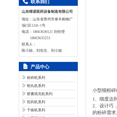

联系我们
山东维诺医药设备制造有限公司
地址：山东省青州市泰丰购物广
场C区1241-1号
电话：18663630121 刘经理
18663635253
联系人：
陈小姐、刘先生、刘小姐

产品中心

粉碎机系列

制丸机系列
小型细粉碎

胶囊填充机系列
1、细度达

煎药机系列
2、设计巧

干燥机系列
的粉碎需求