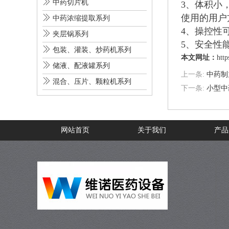

中药切片机
3、体积小
使用的用户

中药浓缩提取系列
4、操控性

夹层锅系列
5、安全性

包装、灌装、炒药机系列
本文网址：
htt

储液、配液罐系列
上一条:
中药制

混合、压片、颗粒机系列
下一条:
小型中
网站首页
关于我们
产品
在线留言
联系我们